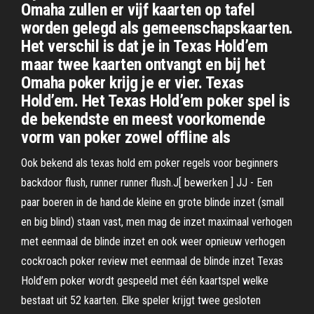
Omaha zullen er vijf kaarten op tafel
worden gelegd als gemeenschapskaarten.
Het verschil is dat je in Texas Hold’em
maar twee kaarten ontvangt en bij het
Omaha poker krijg je er vier. Texas
Hold’em. Het Texas Hold’em poker spel is
de bekendste en meest voorkomende
vorm van poker zowel offline als
Ook bekend als texas hold em poker regels voor beginners
backdoor flush, runner runner flush.J[ bewerken ] JJ - Een
paar boeren in de hand.de kleine en grote blinde inzet (small
en big blind) staan vast, men mag de inzet maximaal verhogen
met eenmaal de blinde inzet en ook weer opnieuw verhogen
cockroach poker review met eenmaal de blinde inzet Texas
Hold’em poker wordt gespeeld met één kaartspel welke
bestaat uit 52 kaarten. Elke speler krijgt twee gesloten